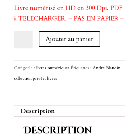
Livre numérisé en HD en 300 Dpi. PDF
à TELECHARGER. – PAS EN PAPIER –
quantité
A
Ajouter au panier
de
l
400
t
Objets
e
Catégorie :
livres numériques
Étiquettes :
André Blandin
,
Africains
r
collection privée
,
livres
pour
n
la
a
Vie
t
Description
Quotidienne
i
Description
(1996)
v