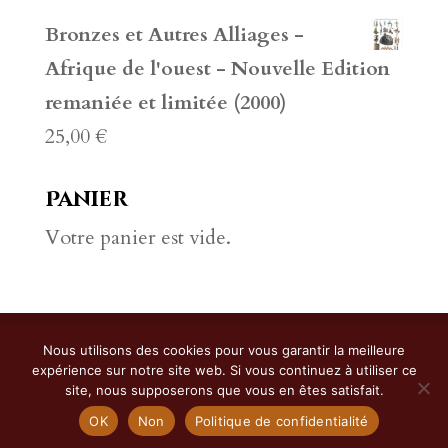
Bronzes et Autres Alliages -
Afrique de l'ouest - Nouvelle Edition
remaniée et limitée (2000)
25,00
€
Panier
Votre panier est vide.
Copyright ©
2026
Harlone | développé
Nous utilisons des cookies pour vous garantir la meilleure
expérience sur notre site web. Si vous continuez à utiliser ce
par
id-créacom
-
Conditions
site, nous supposerons que vous en êtes satisfait.
générales de vente et mentions légales
OK
Non
Politique de confidentialité