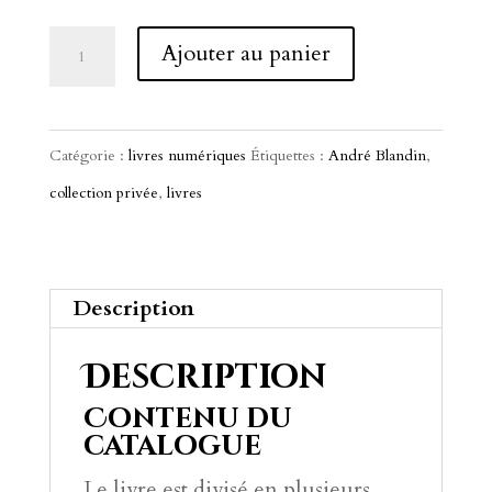
quantité
A
Ajouter au panier
de
l
Arts
t
Primitifs
e
Catégorie :
livres numériques
Étiquettes :
André Blandin
,
d'Afrique
r
collection privée
,
livres
-
n
Drouot
a
16
t
Description
Oct
i
Description
1998
v
Contenu du
e
catalogue
:
Le livre est divisé en plusieurs