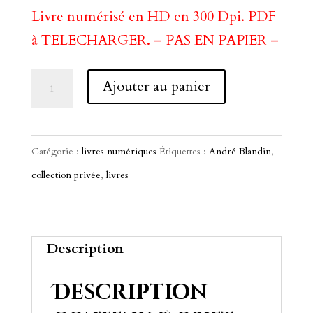
Livre numérisé en HD en 300 Dpi. PDF
à TELECHARGER. – PAS EN PAPIER –
quantité
A
Ajouter au panier
de
l
Fer
t
Noir
e
Catégorie :
livres numériques
Étiquettes :
André Blandin
,
d'Afrique
r
collection privée
,
livres
de
n
l'Ouest
a
(1992)
t
Description
i
Description
v