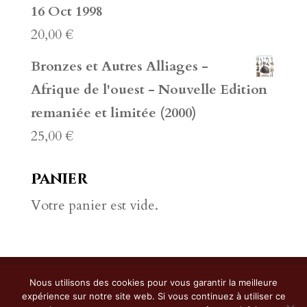
16 Oct 1998
20,00
€
Bronzes et Autres Alliages -
Afrique de l'ouest - Nouvelle Edition
remaniée et limitée (2000)
25,00
€
Panier
Votre panier est vide.
Copyright ©
2026
Harlone | développé
Nous utilisons des cookies pour vous garantir la meilleure
expérience sur notre site web. Si vous continuez à utiliser ce
par
id-créacom
-
Conditions